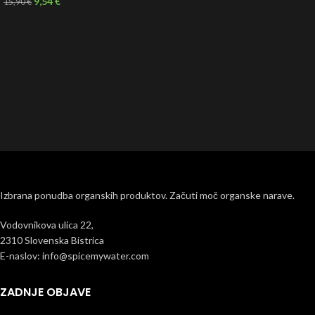
9,54
€
15,90
€
Izbrana ponudba organskih produktov. Začuti moč organske narave.
Vodovnikova ulica 22,
2310 Slovenska Bistrica
E-naslov: info@spicemywater.com
ZADNJE OBJAVE