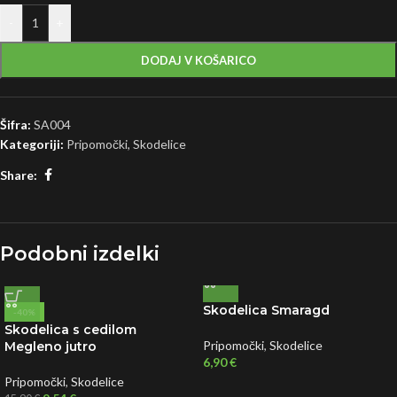
-
+
DODAJ V KOŠARICO
Šifra:
SA004
Kategoriji:
Pripomočki
,
Skodelice
Share:
Podobni izdelki
Skodelica Smaragd
-40%
Skodelica s cedilom
Pripomočki
,
Skodelice
Megleno jutro
6,90
€
Pripomočki
,
Skodelice