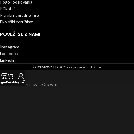
Pogoji poslovanja
Piškotki
Pravila nagradne igre
Ekološki certifikat
POVEŽI SE Z NAMI
Instagram
Facebook
Linkedin
SPICEMYWATER
2023 vse pravice pridržane.
rgovina
Košarica
Moj račun
NE ZAMUDI TE PRILOŽNOSTI!
PRIJAVI SE NA E-NOVIČKE IN BODI
REDNO OBVEŠČEN O NOVOSTIH
TER PRIHAJAJOČIH AKCIJAH.