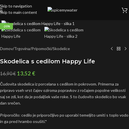
Skip to navigation
Skip to main content
Click to enlarge
-20%
Domov
/
Trgovina
/
Pripomočki
/
Skodelice
Skodelica s cedilom Happy Life
13,52
€
16,90
€
Čudovita skodelica iz porcelana s cedilom in pokrovom. Primerna za
pripravo vseh vrst čajev oziroma popravkov z ročajem popolne velikosti
saj se zdi, kot da je podaljšek vaše roke. S to čudovito skodelico bo vsak
dan srečen.
Priporočilo: cedilo je priporočljivo po uporabi temeljito umiti s toplo vodo
in ga pred hrambo osušiti.*