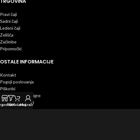
TRGOVINA
Pravi čaji
Sadni čaji
Ledeni čaji
Zelišča
Začimbe
Pripomočki
OSTALE INFORMACIJE
Kontakt
Pogoji poslovanja
Piškotki
Pravila nagradne igre
Ekološki certifikat
rgovina
Filtri
Košarica
Moj račun
POVEŽI SE Z NAMI
Instagram
Facebook