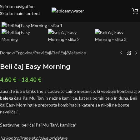
Skip to navigation
Skip to main content
Click to enlarge
Domov
/
Trgovina
/
Pravi čaji
/
Beli čaj
/
Mešanice
Beli čaj Easy Morning
4,60
€
–
18,40
€
Začnite jutro lahkotno s čudovito čajno mešanico, ki vsebuje kombinacijo
belega čaja Pai Mu Tan
in nežne
kamilice
, katera pomiri telo in duha. Beli
čaj Easy Morning je preprosta kombinacija katere se nikoli ne boste
naveličali.
Sestavine: b
eli čaj Pai Mu Tan*, kamilica*
*iz kontrolirane ekološke pridelave