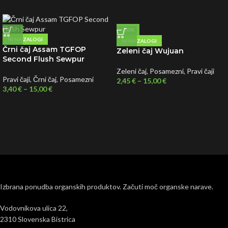
-30%
NI NA ZALOGI
NI NA ZALOGI
Črni čaj Assam TGFOP
Zeleni čaj Wujuan
Second Flush Sewpur
Zeleni čaj
,
Posamezni
,
Pravi čaji
Pravi čaji
,
Črni čaj
,
Posamezni
2,45
€
–
15,00
€
3,40
€
–
15,00
€
Izbrana ponudba organskih produktov. Začuti moč organske narave.
Vodovnikova ulica 22,
2310 Slovenska Bistrica